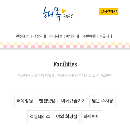
실시간예약
펜션소개
객실안내
부대시설
예약안내
주변여행
커뮤니티
|
|
|
|
|
Facilities
아름다운 동해바다 어달해수욕장 해목펜션 부대시설 및 서비스안내
해목정원
펜션텃밭
바베큐즐기기
넓은 주차장
객실테라스
야외 화장실
와이파이