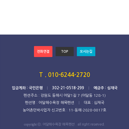
전화연결
TOP
오시는길
T . 010-6244-2720
입금계좌 : 국민은행
|
302-21-0518-299
|
예금주 : 심재국
펜션주소 : 강원도 동해시 어달1길 7 (어달동 128-1)
펜션명 : 어달해수욕장 해목펜션
|
대표 : 심재국
농어촌민박사업자 신고번호 : 11-동해-2020-0017호
copyright ⓒ.
어달해수욕장 해목펜션
. all right reserved.